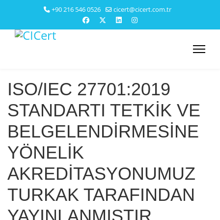
+90 216 546 0526
cicert@cicert.com.tr
ISO/IEC 27701:2019
STANDARTI TETKİK VE
BELGELENDİRMESİNE
YÖNELİK
AKREDİTASYONUMUZ
TURKAK TARAFINDAN
YAYINLANMIŞTIR.