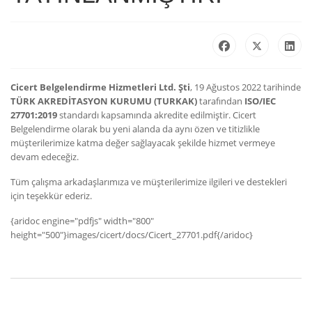
Cicert Belgelendirme Hizmetleri Ltd. Şti
, 19 Ağustos 2022 tarihinde
TÜRK AKREDİTASYON KURUMU (TURKAK)
tarafından
ISO/IEC
27701:2019
standardı kapsamında akredite edilmiştir. Cicert
Belgelendirme olarak bu yeni alanda da aynı özen ve titizlikle
müşterilerimize katma değer sağlayacak şekilde hizmet vermeye
devam edeceğiz.
Tüm çalışma arkadaşlarımıza ve müşterilerimize ilgileri ve destekleri
için teşekkür ederiz.
{aridoc engine="pdfjs" width="800"
height="500"}images/cicert/docs/Cicert_27701.pdf{/aridoc}